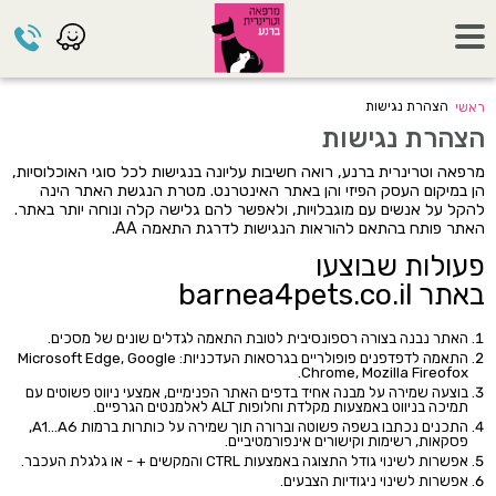
הצהרת נגישות
ראשי
הצהרת נגישות
מרפאה וטרינרית ברנע, רואה חשיבות עליונה בנגישות לכל סוגי האוכלוסיות,
הן במיקום העסק הפיזי והן באתר האינטרנט. מטרת הנגשת האתר הינה
להקל על אנשים עם מוגבלויות, ולאפשר להם גלישה קלה ונוחה יותר באתר.
האתר פותח בהתאם להוראות הנגישות לדרגת התאמה AA.
פעולות שבוצעו
באתר barnea4pets.co.il
האתר נבנה בצורה רספונסיבית לטובת התאמה לגדלים שונים של מסכים.
התאמה לדפדפנים פופולריים בגרסאות העדכניות: Microsoft Edge, Google
Chrome, Mozilla Fireofox.
בוצעה שמירה על מבנה אחיד בדפים האתר הפנימיים, אמצעי ניווט פשוטים עם
תמיכה בניווט באמצעות מקלדת וחלופות ALT לאלמנטים הגרפיים.
התכנים נכתבו בשפה פשוטה וברורה תוך שמירה על כותרות ברמות A1…A6,
פסקאות, רשימות וקישורים אינפורמטיביים.
אפשרות לשינוי גודל התצוגה באמצעות CTRL והמקשים + - או גלגלת העכבר.
אפשרות לשינוי ניגודיות הצבעים.