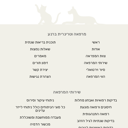
מרפאה וטרינרית ברנע
ראשי
תוכנית בריאות שנתית
אודות
שאלות נפוצות
צוות המפראה
מאמרים
שירותי המרפאה
זימון תורים
סיור וירטואלי
יצירת קשר
הווי המרפאה
הצהרת נגישות
שירותי המרפאה
בדיקות רפואיות ואבחון מחלות
ניתוחי עיקור וסירוס
חיסונים ורפואה מונעת
כל סוגי הניתוחים כולל ניתוחי לייזר
עדינים
רפואה התנהגותית
מעבדה ממוחשבת ומשוכללת
בדיקות שנתיות לגיל הזהב
מכשור הדמיה
בדיקות ראשוניות לגורים