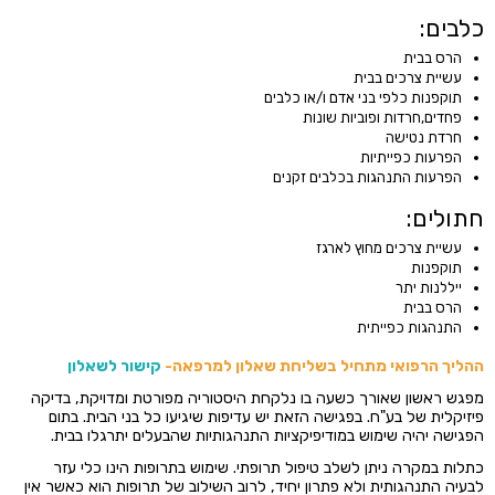
כלבים:
הרס בבית
עשיית צרכים בבית
תוקפנות כלפי בני אדם ו/או כלבים
פחדים,חרדות ופוביות שונות
חרדת נטישה
הפרעות כפייתיות
הפרעות התנהגות בכלבים זקנים
חתולים:
עשיית צרכים מחוץ לארגז
תוקפנות
ייללנות יתר
הרס בבית
התנהגות כפייתית
ההליך הרפואי מתחיל בשליחת שאלון למרפאה-
קישור לשאלון
מפגש ראשון שאורך כשעה בו נלקחת היסטוריה מפורטת ומדויקת, בדיקה
פיזיקלית של בע"ח. בפגישה הזאת יש עדיפות שיגיעו כל בני הבית. בתום
הפגישה יהיה שימוש במודיפיקציות התנהגותיות שהבעלים יתרגלו בבית.
כתלות במקרה ניתן לשלב טיפול תרופתי. שימוש בתרופות הינו כלי עזר
לבעיה התנהגותית ולא פתרון יחיד, לרוב השילוב של תרופות הוא כאשר אין