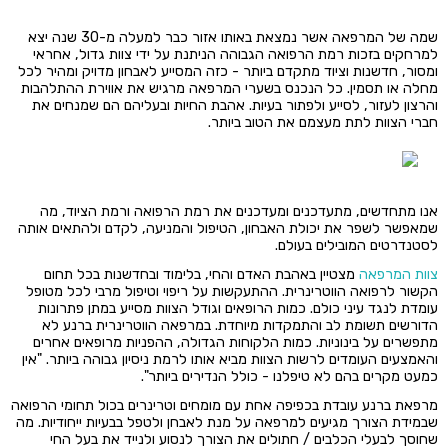
שמה של המרפאה אשר נמצאת באותו אזור כבר למעלה מ-30 שנה יצא
למרחקים בזכות רמת הרפואה הגבוהה הניתנת על ידי צוות גדול, אחראי
ומסור, חדשנות וציוד מתקדם ביותר - כזה המסייע לאבחון מדויק ומהיר לכל
מחלה או תסמין. כל הנכנס בשערי המרפאה מרגיש את אווירת ההתלהבות
והרצון לעזור, לסייע ולפתור בעיות. אהבת החיות ובעליהם הם שמנחים את
חברי הצוות לתת מעצמם את הטוב ביותר.
אנו מתחדשים, מתעדכנים ומעדכנים את רמת הרפואה ורמת הציוד, מה
שמאפשר לשפר את יכולת האבחון, הטיפול והמניעה, לקדם ולהתאים אותה
לסטנדרטים המובילים בעולם.
צוות המרפאה
מצטיין באהבת האדם והחי, בלימוד ובחדשנות בכל תחום
הקשור לרפואה הווטרינרית. ההתעקשות על ריפוי וטיפול מרבי לכל מטופל
עומדת לנגד עיני כולם. כמות הרופאים וגודל הצוות מסייע במתן פתרונות
הדורשים תשומת לב והתמקדות מיוחדת. במרפאה הווטרינרית ברנע לא
מתפשרים על בינוניות. כמות הלקוחות הגדולה, ההפניות מרופאים אחרים
והאמצעים העומדים לרשות הצוות מביא אותו לרמת ניסיון גבוהה ביותר. "אין
כמעט מקרים בהם לא טיפלנו - כולל הנדירים ביותר".
מרפאת ברנע עובדת בכפיפה אחת עם מומחים וטרינרים בכול תחומי הרפואה
שבמידת הצורך מגיעים למרפאה על מנת לאבחן ולטפל בבעיות ייחודיות. מה
שחוסך לבעלי הכלבים / חתולים את הצורך לנסוע ולנייד את בעל החי