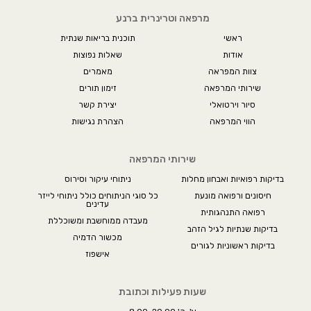
מרפאה וטרינרית ברנע
ראשי
תוכנית בריאות שנתית
אודות
שאלות נפוצות
צוות המפראה
מאמרים
שירותי המרפאה
זימון תורים
סיור וירטואלי
יצירת קשר
הווי המרפאה
הצהרת נגישות
שירותי המרפאה
בדיקות רפואיות ואבחון מחלות
ניתוחי עיקור וסירוס
חיסונים ורפואה מונעת
כל סוגי הניתוחים כולל ניתוחי לייזר
עדינים
רפואה התנהגותית
מעבדה ממוחשבת ומשוכללת
בדיקות שנתיות לגיל הזהב
מכשור הדמיה
בדיקות ראשוניות לגורים
אישפוז
שעות פעילות וכתובת