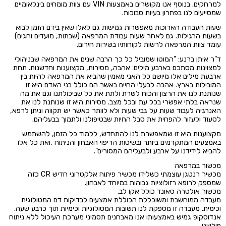
למרחקים. בנוסף אנו מקושרים באמצעות VIN עם צוות מומחים בינלאומיים
שמסייעים לנו בפתרון בעיות סבוכות.
שעות העבודה הארוכות מאפשרות גמישות גם לאלו שאין בידם הזמן לבוא
בשעות הרגילות. גם לאחר שעות עבודת המרפאה (שבתות, מועדים וחגים)
עומד צוות המרפאה לרשות לקוחותיו בשירות חירום.
ד"ר איתן ברנע: "המוטו שמוביל כל כך הרבה שנים את המרפאה שבניהולי
למצוינות מסתכם בארבע מילים: אהבה, מסירות, מקצוענות וחדשנות. תחת
ארבעת מילים אלו מיושם כל האני מאמין שהביא את המרפאה להיות בין
המובילות בארץ. אהבה לבעלי החיים באשר הם כולל בני האדם היא זו
שנותנת לנו את הרצון והכוח לשרת ולתת את כל שביכולתנו וגם את מה
שנראה בלתי אפשרי בכל עת ובכל מצב. מסירות היא זו שנותנת לנו את
האנרגיה לעבוד שעות על גבי שעות ולא לוותר כאשר יש תקווה וניתן לרפא,
לסעוד ולעזור להפחית את סבל החיות שבטיפולנו ולתמוך בבעליהם.
מקצוענות היא זו שמאפשרת לנו להתחדש, ללמוד כל הזמן, להשתמש
באמצעים המתקדמים ביותר ובשיטות הריפוי האבחון והניתוח ,ואת כל אלו
להביא לידידנו על ארבע ולבעליהם המסורים".
מכשור במרפאה
מכשיר רנטגן עוצמתי כשלידו מכשיר פיתוח אלקטרוני חדיש CR כזה
שמספק לרופא רזולוציות גבוהות במיוחד לאבחון.
מכשור אולטרה סאונד כולל אקו לב.
מעבדה ממוחשבת ומשוכללת הכוללת אמצעים לבדיקות דם המטולוגית
וכימית. מעבדה זו מספקת לנו תשובות המטולוגיות וכימיות תוך כרבע שעה.
אנדוסקופ גמיש באמצעותו אנו מאבחנים תסמיני מערכת העיכול ללא ניתוח
פולשני.