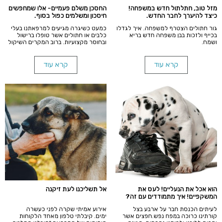
מזל טוב, חתלתול חדש במשפחה!
החסכן משלם פעמיים- אלו שמחפשים
כיצד להיערך לחבר החדש.
חיסכון ומשלמים כפול בסוף.
גור חתולים הצטרף למשפחה. איך לגדלו
כמעט כשיגרה מגיעים למרפאתנו בעלי
בכייף ולזכות בבן משפחה חדש בריא
כלבים או חתולים אשר טופלו ברישול
ושמח.
ובחוסר מקצועיות. ברוב המקרים השיקול
היה חיסכון. כספי של בעליהם. למעט
הצער והסבל שנגרם לחיה ההוצאות
הכספיות מוכפלות וגם יותר.
קרא עוד
קרא עוד
הוא אכל את הנעליים! לעס את
אל תשליכנו לעת זיקנה
המשקפיים! איך מתמודדים עם זה?
לעיתים הכנסת חבר על ארבע בצל
אירוע אמיתי שקרה לפני כעשרה
קורתינו כרוכה במפח נפש.חפצים אשר
ימים. קיבלתי טלפון מאחד הלקוחות