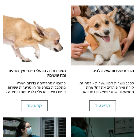
להדגיש את יתרונות הרפואה המונעת
ויתרונות גילוי מוקדם של מחלות.
נשירת שערות אצל כלבים
מצבי חרדה בבעלי חיים- איך מזהים
ומה עושים?
לכלב נושרות המון שערות - למה זה
כתוצאה מהלחימה בדרום הארץ
קורה ואיך פותרים את זה? אחת
מתקבלות במרפאה הווטרינרית עשרות
מהשאלות שהכי נשאלות במרפאה
פניות בעיקר מבעלי כלבים שמדווחים על
הווטרינרית ברנע. חשוב להבהיר- נשירת
התנהגותם החריגה. במאמר זה אנסה
שערות היא תופעה טבעית ונמשכת כל
למפות את סימני החרדה ואיך לטפל
עוד הכלב חי. כל האמת והתשובות
בהם.
קרא עוד
קרא עוד
לשאלה.