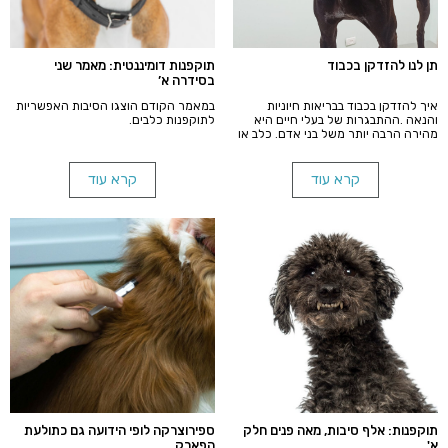
תן לנו להזדקן בכבוד
תוקפנות דומיננטית: מאמר שני
בסידרה א’
איך להזדקן בכבוד בבריאות חיוניות
במאמר הקודם הוצגו הסיבות האפשריות
והנאה .ההתבגרות של בעלי חיים היא
לתוקפנות כלבים.
מהירה הרבה יותר משל בני אדם. כלב או
חתול בני שבע שנים, בעצם מקבילים בגיל
לאדם בן 50. זהו הגיל שבו מומלץ
להתחיל להקפיד על בדיקות תקופתיות
קרא עוד
קרא עוד
מורחבות, בדומה לבני אדם בגיל הזהב.
תוקפנות: אלף סיבות, מאה פנים חלק
ספירוצרקה לופי הידועה גם כתולעת
א'
הפארק