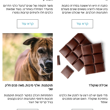
כתבה זו היא הראשונה בסדרת כתבות
משך תקופה של שנים "נהנו" כלבי הדרום
בהן אנסה להציג נושאים שונים מעולם
מהעדר המחלה באזורינו. בעוד שמאות
התנהגות הכלבים. אף שכולנו אוהבים
כלבים חלו ולעיתים קרובות נפטרו
כלבים, כולנו מגדלים כלבים, כולנו
מהידבקות במחלה בצפון ובמרכז הארץ.
חכמים וגדולים בתורה, הרי שפעמים רבות
לצערינו המחלה הגיעה לאזורינו. מספר
אנו עומדים מול התנהגויות לא מובנות,
כלבים נגועים התגלו בעומר ובערד. חשוב
קרא עוד
קרא עוד
מטרידות, או בעייתיות של חברינו הטובים
לדעת מה גורם המחלה ודרכי
ביותר.
ההתגוננות, ומוטב שעה אחת קודם.
אכילת שוקולד
תוקפנות: אלף סיבות, מאה פנים חלק
שני
מדי פעם יש לנו רצון עז לפנק את כלבינו
התפתחות הכלב כמקור לבעיות תוקפנות
בחתיכת שוקולד. האם אנחנו מסכנים
תכונות ודפוסי התנהגות רבים נקבעים
אותו?
בגיל קריטי של הגור.