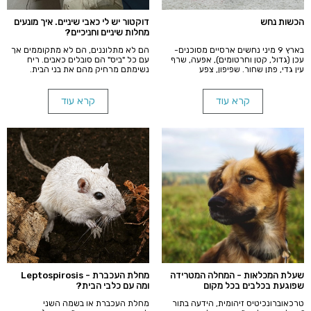
הכשות נחש
דוקטור יש לי כאבי שיניים. איך מונעים
מחלות שיניים וחניכיים?
בארץ 9 מיני נחשים ארסיים מסוכנים-
הם לא מתלוננים, הם לא מתקוממים אך
עכן (גדול, קטן וחרטומים), אפעה, שרף
עם כל "ביס" הם סובלים כאבים. ריח
עין גדי, פתן שחור. שפיפון, צפע
נשימתם מרחיק מהם את בני הבית.
ארצישראלי/מצוי וצפע חרמון. רוב
בטיפול קצר בהרדמה אנו יכולים לשפר
ההכשות בארץ בבני אדם ובע"ח הן מצפע
את איכות חייהם מן הקצה לקצה.
מצוי. הוא אמנם אינו הארסי ביותר מבין
קרא עוד
קרא עוד
תשעת הנחשים אך הנפוץ ביותר ולכן
נתרכז בו בפוסט זה.
שעלת המכלאות - המחלה המטרידה
מחלת העכברת - Leptospirosis
שפוגעת בכלבים בכל מקום
ומה עם כלבי הבית?
טרכאוברונכיטיס זיהומית, הידעה בתור
מחלת העכברת או בשמה השני