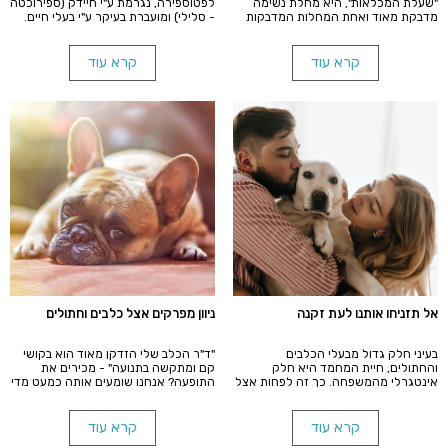
"שעלת המכלאות", היא מחלת נשימה
לפטוספירה, נגרמת ע"י חיידק (ספירוכטה
מדבקת מאוד ואחת המחלות המדבקות
- סלילי) ומועברת בעיקר ע"י בעלי חיים.
הנפוצות ביותר בקרב כלבים. בעלים רבים
חיידק זה מצוי בעיקר בסביבה לחה או
חושבים בטעות שכלביהם לא ידבק
במקורות מים עומדים/זורמים לאט, לרוב
במחלה מחוץ למכלאה. האמת היא
נפוץ יותר בעונות החמות (אביב וקיץ) אך
קרא עוד
קרא עוד
שהכלב שלך יכול להידבק במחלה
בארצנו ניתן להיתקל בה לאורך כל ימות
במקומות רבים ומגוונים בכל עת.
השנה.
אל תזניחו אותנו לעת זקנה
ניוון מפרקים אצל כלבים וחתולים
בעיני חלק גדול מבעלי הכלבים
"ד"ר הכלב שלי הזדקן מאוד הוא בקושי
והחתולים, חיית המחמד היא חלק
קם ומתקשה בתנועה" - מכירים את
אינטגרלי מהמשפחה. כך זה לפחות אצל
התופעה? אנחנו שומעים אותה כמעט מדי
רוב לקוחות המרפאה הווטרינרית ברנע.
יום.
לפיכך מין הטעם הברור הם מעוניינים כי
כלבם או חתולם יחיה באיכות חיים בריאים
קרא עוד
קרא עוד
וארוכים. זו הסיבה כי לנו כרופאים חשוב