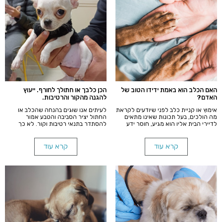
האם הכלב הוא באמת ידידו הטוב של
הכן כלבך או חתולך לחורף. ייעוץ
האדם?
להגנה מהקור והרטיבות.
אימוץ או קניית כלב לפני שיודעים לקראת
לעיתים אנו שוגים בהנחה שהכלב או
מה הולכים, בעל תכונות שאינו מתאים
החתול יציר הסביבה והטבע אמור
לדיירי הבית אליו הוא מגיע, חוסר ידע
להסתדר בתנאי רטיבות וקור. לא כך
בסיסי בחינוך ואילוף עשויים להביא לכך
הדבר. חלקם הגדול זקוק להגנה מפני
שהידיד יהפוך לנטל.
פגעי החורף.
קרא עוד
קרא עוד