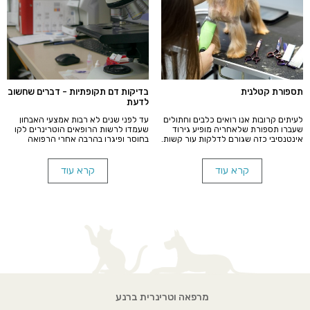
תספורת קטלנית
בדיקות דם תקופתיות - דברים שחשוב
לדעת
לעיתים קרובות אנו רואים כלבים וחתולים
עד לפני שנים לא רבות אמצעי האבחון
שעברו תספורת שלאחריה מופיע גירוד
שעמדו לרשות הרופאים הוטרינרים לקו
אינטנסיבי כזה שגורם לדלקות עור קשות.
בחוסר ופיגרו בהרבה אחרי הרפואה
לפני שלוקחים את חיית המחמד שלנו
ההומנית. התקדמות הטכנולוגיה והרצון
לתספורת, חשוב לקרוא את המאמר הבא.
לספק לידידנו הקטנים רפואה ברמה
מירבית, הביאה לרשותנו מעבדת לייזר
קרא עוד
קרא עוד
משוכללת מדוייקת ומותאמת לחיות
מחמד.
מרפאה וטרינרית ברנע