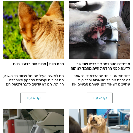
מפחדים מהרדמה? דברים שחשוב
מכת מוות | מכות חום בבעלי חיים
לדעת לפני הרדמת חיית מחמד לניתוח
"דוקטור אני פוחד מההרדמה". במאמר
הם לובשים מעיל חם של פרווה כל השנה,
זה נסכם את כל השאלות והבדיקות
הם נמוכים וקרובים לקרקע ולאספלט
שחייבים לשאול לפני שאתם מביאים את
הרותח, הם לא יודעים לדבר ולצעוק חם
חיית מחמד לטיפול בהרדמה.
לי מוות! הם לא יודעים גם לבקש קצת
מים. הם כמעט לא מזיעים ומתקשים
להיפטר מהחום. כאלו הם ידידנו על
קרא עוד
קרא עוד
ארבע.