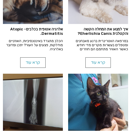
איך למנוע את המחלה הקשה
אלרגיה אטופית בכלבים- Atopic
והקטלנית Eherlichia Canis?
Dermatitis.
במרפאה הווטרינרית ברנע מאבחנים
הכלב מתגרד באינטנסיביות, האוזניים
ומטפלים בעשרות מקרים מדי חודש.
מודלקות, פצעים על העור? יתכן ומדובר
כאשר האוויר מתחמם הם חוזרים
באלרגיה.
לפעילות. יוצאים מתרדמת החורף
ומחפשים דם עסיסי שיסייע להם להמשיך
את קיומם ואת קיום הדורות הבאים.
קרא עוד
קרא עוד
עקיצה אחת של קרצייה אשר נושאת את
מחלת הריקטציה גורמת למחלה קשה
וקטלנית.