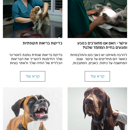
עיקור- האם אנו מתערבים בטבע
בדיקות בריאות תקופתיות
ופוגעים בחיית המחמד שלנו?
להרבה מאיתנו יש כאבי בטן והתלבטויות
בדיקת בריאות שנתית נותנת לווטרינר
כאשר הם מחליטים על עיקור. עצם
שלך הזדמנות להעריך את הבריאות
המחשבה על ניתוח, כאבים, הסתבכות,
הכללית של החיה שלך ולאתר בעיות
סבל והתערבות בחיי המין של חיות
לפני שהן הופכות למחלה חמורה.
המחמד שלנו גורם לנו להיסוסים ופחדים
ולעיתים פוגע בשיקול הדעת.
קרא עוד
קרא עוד