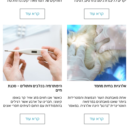
יקרים לליבנו ולכיסנו נהרסים, הגינה
הותיקים של המרפאה "קיבלנו החלטה
המטופחת הופכת לקן חפירות ובכלל אנו
להרדים את הכלבה" מדוע שאלתי? היא
מוצאים את עצמנו בולשים אחרי כלבינו
כבר בת כ-15 שנה, מסריחה מאוד, עושה
מתוך תקווה לתפוס ולעצור אותו
צרכים ללא שליטה בבית, צועקת ומייללת
קרא עוד
קרא עוד
ממעשיו.איך מתמודדים עם הסיוט?
ללא כל סיבה נראית לעין...
אלרגיות בחיות מחמד
היפותרמיה בכלבים וחתולים - סכנת
חיים
אחת מאבחנות העור הנפוצות והמטרידות
כאשר אנו חווים מזג אויר קר באופן
ביותר שאנו מאבחנים במרפאה
קיצוני, חברינו על ארבע אשר רגילים
הווטרינרית "ברנע" הינה אלרגיה. במאמר
בהתמודדות עם החום לעיתים חסרי אונים
זה ננסה להביא לידיעת בעלי הכלבים
בהתמודדות עם קור כזה אשר גורם
והחתולים מהי האלרגיה בחיות המחמד,
לצניחת חום הגוף עד כדי סכנת
הדרכים לטיפול ובעיקר לתאם ציפיות עם
חיים. הכל על היפותרמיה בבעלי חיים,
קרא עוד
קרא עוד
הבעלים בנושא החלמה מבעיה שהיא כה
דרכי הזיהוי, ההתמודדות והמניעה.
נפוצה בקרב בעלי החיים.