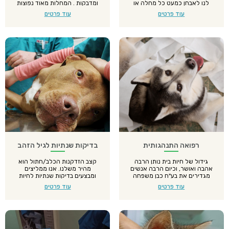
לנו לאבחן כמעט כל מחלה או
ומדבקות . המחלות מאוד נפוצות
תסמין.
והחיסונים הם קו ההגנה הבטוח
עוד פרטים
עוד פרטים
שמגן מפניהם – המלצה אין
להוציא את כלבכם או חתוכם
לרשות הרבים לפני תום כל
החיסונים
רפואה התנהגותית
בדיקות שנתיות לגיל הזהב
גידול של חיות בית נותן הרבה
קצב הזדקנות הכלב/חתול הוא
אהבה ואושר, וכיום הרבה אנשים
מהיר משלנו. אנו ממליצים
מגדירים את בע"ח כבן משפחה
ומבצעים בדיקות שנתיות לחיות
ממש. אך לפעמים מופיעות בעיות
מחמד בגיל מתקדם כפעילות
עוד פרטים
עוד פרטים
התנהגות הפוגעות בקשר בין אדם
מונעת להארכת ושיפור חייהן.
לחיה, ועלולות להוריד את
המחויבות לטפל בבעלי חיים. בעלי
חיים אלו לעיתים מוצאים את
עצמם חסרי בית בעמותות,
ועלולים להגיע למצב של המתה.