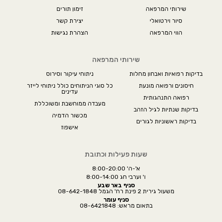
שירותי המרפאה
זימון תורים
סיור וירטואלי
יצירת קשר
הווי המרפאה
הצהרת נגישות
שירותי המרפאה
בדיקות רפואיות ואבחון מחלות
ניתוחי עיקור וסירוס
חיסונים ורפואה מונעת
כל סוגי הניתוחים כולל ניתוחי לייזר
עדינים
רפואה התנהגותית
מעבדה ממוחשבת ומשוכללת
בדיקות שנתיות לגיל הזהב
מכשור הדמיה
בדיקות ראשוניות לגורים
אישפוז
שעות פעילות וכתובת
א'-ה' 8:00-20:00
ו' וערבי חג 8:00-14:00
סניף באר שבע
משעול גירית 2 פינת רח' הגמל 08-642-1848
סניף עומר
בתאום מראש: 08-6421848