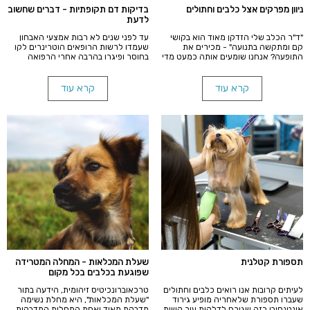
ניוון מפרקים אצל כלבים וחתולים
בדיקות דם תקופתיות - דברים שחשוב
לדעת
"ד"ר הכלב שלי הזדקן מאוד הוא בקושי
עד לפני שנים לא רבות אמצעי האבחון
קם ומתקשה בתנועה" - מכירים את
שעמדו לרשות הרופאים הוטרינרים לקו
התופעה? אנחנו שומעים אותה כמעט מדי
בחוסר ופיגרו בהרבה אחרי הרפואה
יום.
ההומנית. התקדמות הטכנולוגיה והרצון
לספק לידידנו הקטנים רפואה ברמה
מירבית, הביאה לרשותנו מעבדת לייזר
קרא עוד
קרא עוד
משוכללת מדוייקת ומותאמת לחיות
מחמד.
תספורת קטלנית
שעלת המכלאות - המחלה המטרידה
שפוגעת בכלבים בכל מקום
לעיתים קרובות אנו רואים כלבים וחתולים
טרכאוברונכיטיס זיהומית, הידעה בתור
שעברו תספורת שלאחריה מופיע גירוד
"שעלת המכלאות", היא מחלת נשימה
אינטנסיבי כזה שגורם לדלקות עור קשות.
מדבקת מאוד ואחת המחלות המדבקות