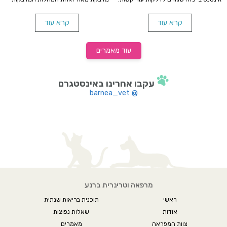
לפני שלוקחים את חיית המחמד שלנו
הנפוצות ביותר בקרב כלבים. בעלים רבים
לתספורת, חשוב לקרוא את המאמר הבא.
חושבים בטעות שכלביהם לא ידבק
במחלה מחוץ למכלאה. האמת היא
קרא עוד
קרא עוד
שהכלב שלך יכול להידבק במחלה
במקומות רבים ומגוונים בכל עת.
עוד מאמרים
עקבו אחרינו באינסטגרם
@ barnea_vet
מרפאה וטרינרית ברנע
ראשי
תוכנית בריאות שנתית
אודות
שאלות נפוצות
צוות המפראה
מאמרים