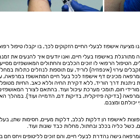
 מציעה אישפוז לבעלי החיים הזקוקים לכך, בו יקבלו טיפול רפוא
מתורגלת באישפוז בעלי חיים, ואנו יודעים איך להנעים את זמ
ם, הטיפול הרפואי לו זוכים הכלבים והחתולים המאושפזים מסייע
קבלים עירוי (אינפוזיה) לוריד, עם תוספות לנוזלים כתלות במחלה
מרפאה מכינים דף אישפוז לכל בעל חיים המתאשפז במרפאה, ע
 ניתנות דרך הוריד, ללא דקירת החיה וללא כאב. החיות מטופלו
מורידי חום, תומכי מערכת עיכול ועוד. בהתאם לצורך המאושפזים
מרפאה (בדיקה פיזיקלית, בדיקות דם, הדמייה ועוד). במהלך האי
י יכולתם ומצבם.
פוצות לאישפוז הן דלקות לבלב, דלקות מעיים, חסימות שתן, בעלי 
, כשל כליה בכלב ובחתול, מחלות כבד שונות ועוד.
מרפאה גישה נהדרת לבעלי חיים, והם זוכים לליטופים ויחס חם 