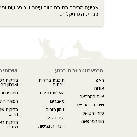
צליעה מכילה בתוכה טווח עצום של פגיעות ומח
בבדיקה פיזיקלית.
מרפאה וטרינרית ברנע
שירותי 
ראשי
תוכנית בריאות
בדיקות רפו
שנתית
ואבחון מחל
אודות
שאלות נפוצות
חיסונים ור
צוות המפראה
מאמרים
רפואה התנ
שירותי המרפאה
זימון תורים
בדיקות שנת
סיור וירטואלי
הזהב
יצירת קשר
הווי המרפאה
בדיקות ראש
הצהרת נגישות
לגורים