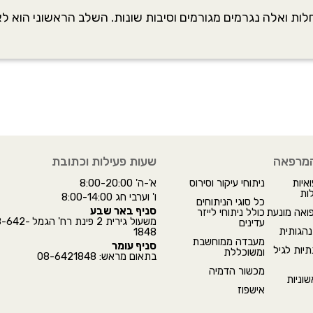
לות ואלה נגרמים מגורמים וסיבות שונות. השלב הראשוני הוא ל
המרפאה
שעות פעילות וכתובת
איות
ניתוחי עיקור וסירוס
א'-ה' 8:00-20:00
ות
ו' וערבי חג 8:00-14:00
כל סוגי הניתוחים
סניף באר שבע
פואה מונעת
כולל ניתוחי לייזר
משעול גירית 2 פינת רח' הגמ
עדינים
הגותית
1848
מעבדה ממוחשבת
סניף עומר
יות לגיל
ומשוכללת
בתאום מראש: 08-6421848
מכשור הדמיה
וניות
אישפוז