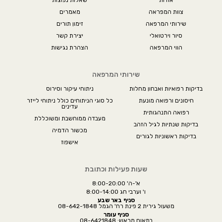
צוות המפראה
מאמרים
שירותי המרפאה
זימון תורים
סיור וירטואלי
יצירת קשר
הווי המרפאה
הצהרת נגישות
שירותי המרפאה
בדיקות רפואיות ואבחון מחלות
ניתוחי עיקור וסירוס
חיסונים ורפואה מונעת
כל סוגי הניתוחים כולל ניתוחי לייזר
עדינים
רפואה התנהגותית
מעבדה ממוחשבת ומשוכללת
בדיקות שנתיות לגיל הזהב
מכשור הדמיה
בדיקות ראשוניות לגורים
אישפוז
שעות פעילות וכתובת
א'-ה' 8:00-20:00
ו' וערבי חג 8:00-14:00
סניף באר שבע
משעול גירית 2 פינת רח' הגמל 08-642-1848
סניף עומר
בתאום מראש: 08-6421848